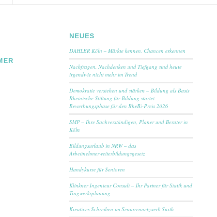
NEUES
DAHLER Köln – Märkte kennen, Chancen erkennen
MER
Nachfragen, Nachdenken und Tiefgang sind heute
irgendwie nicht mehr im Trend
Demokratie verstehen und stärken – Bildung als Basis
Rheinische Stiftung für Bildung startet
Bewerbungsphase für den RheBi-Preis 2026
SMP – Ihre Sachverständigen, Planer und Berater in
Köln
Bildungsurlaub in NRW – das
Arbeitnehmerweiterbildungsgesetz
Handykurse für Senioren
Klinkner Ingenieur Consult – Ihr Partner für Statik und
Tragwerksplanung
Kreatives Schreiben im Seniorennetzwerk Sürth