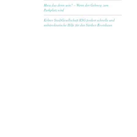
Muss das denn sein? – Wenn der Gehweg zum
Parkplatz wird
Kölner StadtGesellschaft KSG fordert schnelle und
unbürokratische Hilfe für das Sürther Bootshaus