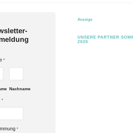
Anzeige
sletter-
UNSERE PARTNER SOM
meldung
2026
e
*
ame
Nachname
l
*
timmung
*