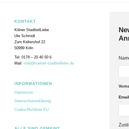
KONTAKT
New
Kölner StadtteilLiebe
Ute Schmidt
An
Zum Keltershof 22
50999 Köln
Tel: 0178 – 20 40 50 6
Nam
Mail:
mail@koelner-stadtteilliebe.de
INFORMATIONEN
Vorn
Impressum
Emai
Datenschutzerklärung
Cookie-Richtlinie EU
N
Zus
ALLE SIND GEMEINT