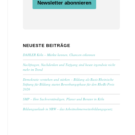
m
Newsletter abonnieren
e
E
m
a
i
l
NEUESTE BEITRÄGE
DAHLER Köln – Märkte kennen, Chancen erkennen
Nachfragen, Nachdenken und Tiefgang sind heute irgendwie nicht
mehr im Trend
Demokratie verstehen und stärken – Bildung als Basis Rheinische
Stiftung für Bildung startet Bewerbungsphase für den RheBi-Preis
2026
SMP – Ihre Sachverständigen, Planer und Berater in Köln
Bildungsurlaub in NRW – das Arbeitnehmerweiterbildungsgesetz