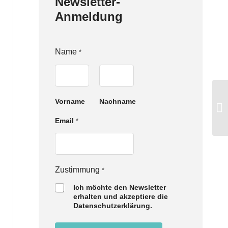
Newsletter-
Anmeldung
Name
*
Vorname
Nachname
Z
Email
*
u
s
t
i
m
Zustimmung
*
m
u
Ich möchte den Newsletter
n
erhalten und akzeptiere die
g
Datenschutzerklärung.
N
a