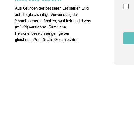
a
m
Aus Gründen der besseren Lesbarkeit wird
e
auf die gleichzeitige Verwendung der
Z
Sprachformen männlich, weiblich und divers
u
(m/w/d) verzichtet. Sämtliche
s
t
Personenbezeichnungen gelten
i
gleichermaßen für alle Geschlechter.
m
m
u
n
g
E
m
a
i
l