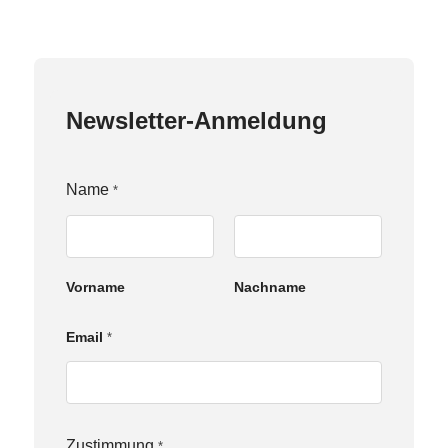
Newsletter-Anmeldung
Name
*
Vorname
Nachname
Email
*
N
Zustimmung
*