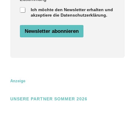
a
Ich möchte den Newsletter erhalten und
m
akzeptiere die Datenschutzerklärung.
e
E
m
Newsletter abonnieren
a
i
l
Z
u
s
t
i
m
m
Anzeige
u
n
g
UNSERE PARTNER SOMMER 2026