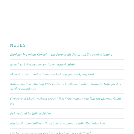
NEUES
Klinkner Ingenieur Consult – Ihr Partner für Statik und Tragwerksplanung
Kreatives Schreiben im Seniorennetzwerk Sürth
Muss das denn sein? – Wenn der Gehweg zum Parkplatz wird
Kölner StadtGesellschaft KSG fordert schnelle und unbürokratische Hilfe für das
Sürther Bootshaus
Gemeinsam Ideen wachsen lassen! Das Seniorennetzwerk lädt zur Ideenwerkstatt
ein
Fahrradtreff im Kölner Süden
Rheinstein Immobilien – Ihre Hausverwaltung in Köln-Rodenkirchen
Die Genussrunde – wer möchte mit kochen am 13.8.2026?