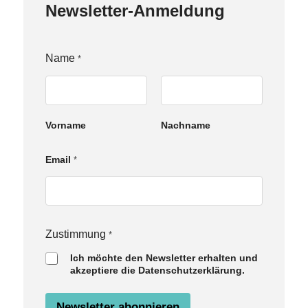
Newsletter-Anmeldung
Name
*
Vorname
Nachname
Email
*
N
Zustimmung
*
a
Ich möchte den Newsletter erhalten und
m
akzeptiere die Datenschutzerklärung.
e
E
m
Newsletter abonnieren