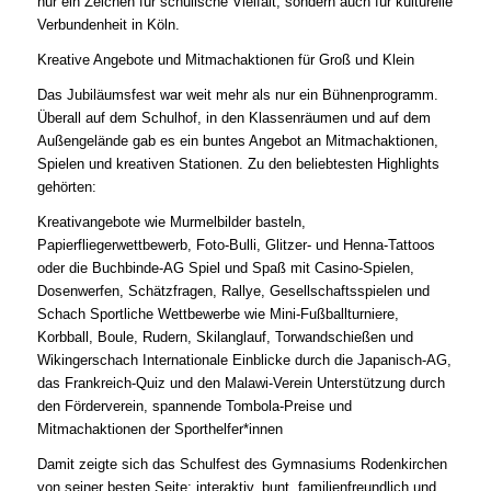
nur ein Zeichen für schulische Vielfalt, sondern auch für kulturelle
Verbundenheit in Köln.
Kreative Angebote und Mitmachaktionen für Groß und Klein
Das Jubiläumsfest war weit mehr als nur ein Bühnenprogramm.
Überall auf dem Schulhof, in den Klassenräumen und auf dem
Außengelände gab es ein buntes Angebot an Mitmachaktionen,
Spielen und kreativen Stationen. Zu den beliebtesten Highlights
gehörten:
Kreativangebote wie Murmelbilder basteln,
Papierfliegerwettbewerb, Foto-Bulli, Glitzer- und Henna-Tattoos
oder die Buchbinde-AG Spiel und Spaß mit Casino-Spielen,
Dosenwerfen, Schätzfragen, Rallye, Gesellschaftsspielen und
Schach Sportliche Wettbewerbe wie Mini-Fußballturniere,
Korbball, Boule, Rudern, Skilanglauf, Torwandschießen und
Wikingerschach Internationale Einblicke durch die Japanisch-AG,
das Frankreich-Quiz und den Malawi-Verein Unterstützung durch
den Förderverein, spannende Tombola-Preise und
Mitmachaktionen der Sporthelfer*innen
Damit zeigte sich das Schulfest des Gymnasiums Rodenkirchen
von seiner besten Seite: interaktiv, bunt, familienfreundlich und