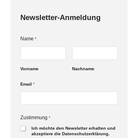
Newsletter-Anmeldung
Z
Name
*
u
s
t
i
m
Vorname
Nachname
m
u
n
Email
*
g
E
m
a
i
l
Zustimmung
*
N
a
Ich möchte den Newsletter erhalten und
m
akzeptiere die Datenschutzerklärung.