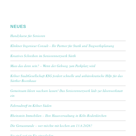
NEUES
Handykurse für Senioren
Klinkner Ingenieur Consult – Ihr Partner für Statik und Tragwerksplanung
Kreatives Schreiben im Seniorennetzwerk Sürth
Muss das denn sein? – Wenn der Gehweg zum Parkplatz wird
Kölner StadtGesellschaft KSG fordert schnelle und unbürokratische Hilfe für das
Sürther Bootshaus
Gemeinsam Ideen wachsen lassen! Das Seniorennetzwerk lädt zur Ideenwerkstatt
ein
Fahrradtreff im Kölner Süden
Rheinstein Immobilien – Ihre Hausverwaltung in Köln-Rodenkirchen
Die Genussrunde – wer möchte mit kochen am 13.8.2026?
Sie sind auf ein Eis eingeladen ….