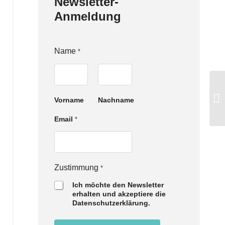
Newsletter-
Anmeldung
Name
*
Vorname
Nachname
Email
*
N
Zustimmung
*
a
Ich möchte den Newsletter
m
erhalten und akzeptiere die
e
Datenschutzerklärung.
Z
u
s