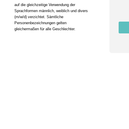
n
auf die gleichzeitige Verwendung der
g
N
Sprachformen männlich, weiblich und divers
a
(m/w/d) verzichtet. Sämtliche
m
Personenbezeichnungen gelten
e
gleichermaßen für alle Geschlechter.
E
m
a
i
l