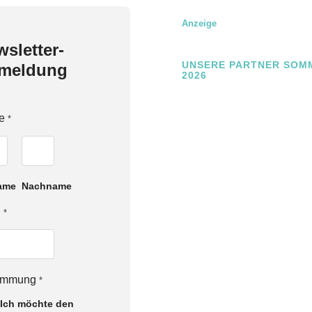
Anzeige
sletter-
UNSERE PARTNER SOM
meldung
2026
e
*
ame
Nachname
l
*
timmung
*
Ich möchte den