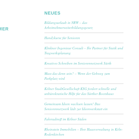
NEUES
Bildungsurlaub in NRW – das
Arbeitnehmerweiterbildungsgesetz
MER
Handykurse für Senioren
Klinkner Ingenieur Consult – Ihr Partner für Statik und
Tragwerksplanung
Kreatives Schreiben im Seniorennetzwerk Sürth
Muss das denn sein? – Wenn der Gehweg zum
Parkplatz wird
Kölner StadtGesellschaft KSG fordert schnelle und
unbürokratische Hilfe für das Sürther Bootshaus
Gemeinsam Ideen wachsen lassen! Das
Seniorennetzwerk lädt zur Ideenwerkstatt ein
Fahrradtreff im Kölner Süden
Rheinstein Immobilien – Ihre Hausverwaltung in Köln-
Rodenkirchen