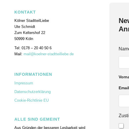
KONTAKT
New
Kölner StadtteilLiebe
Ute Schmidt
An
Zum Keltershof 22
50999 Köln
Tel: 0178 – 20 40 50 6
Nam
Mail:
mail@koelner-stadtteilliebe.de
INFORMATIONEN
Vorn
Impressum
Z
Emai
Datenschutzerklärung
u
s
Cookie-Richtlinie EU
t
i
m
Zus
m
ALLE SIND GEMEINT
u
Aus Gründen der besseren Lesbarkeit wird