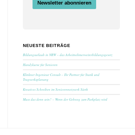
Newsletter abonnieren
t
i
m
m
u
n
g
E
NEUESTE BEITRÄGE
m
a
Bildungsurlaub in NRW – das Arbeitnehmerweiterbildungsgesetz
i
l
Handykurse für Senioren
Klinkner Ingenieur Consult – Ihr Partner für Statik und
Tragwerksplanung
Kreatives Schreiben im Seniorennetzwerk Sürth
Muss das denn sein? – Wenn der Gehweg zum Parkplatz wird