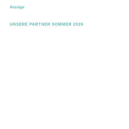
g
N
Anzeige
a
m
e
UNSERE PARTNER SOMMER 2026