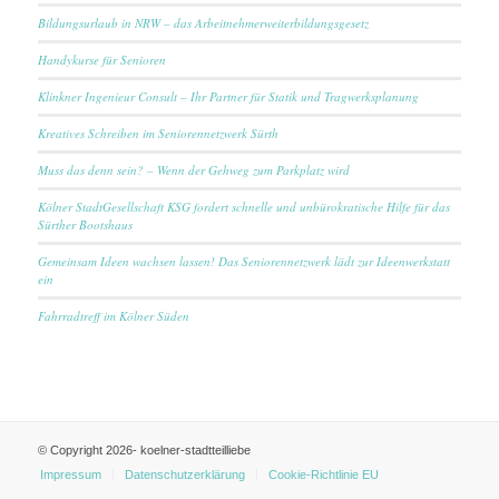
Bildungsurlaub in NRW – das Arbeitnehmerweiterbildungsgesetz
Handykurse für Senioren
Klinkner Ingenieur Consult – Ihr Partner für Statik und Tragwerksplanung
Kreatives Schreiben im Seniorennetzwerk Sürth
Muss das denn sein? – Wenn der Gehweg zum Parkplatz wird
Kölner StadtGesellschaft KSG fordert schnelle und unbürokratische Hilfe für das
Sürther Bootshaus
Gemeinsam Ideen wachsen lassen! Das Seniorennetzwerk lädt zur Ideenwerkstatt
ein
Fahrradtreff im Kölner Süden
© Copyright 2026- koelner-stadtteilliebe
Impressum
Datenschutzerklärung
Cookie-Richtlinie EU