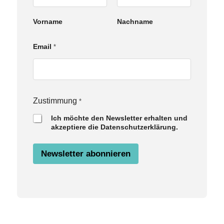
Vorname
Nachname
Email
*
E
Zustimmung
*
m
Ich möchte den Newsletter erhalten und
a
akzeptiere die Datenschutzerklärung.
i
l
Z
Newsletter abonnieren
u
s
t
i
m
m
u
n