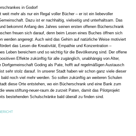
rschrankes in Godorf
 weit mehr als nur ein Regal voller Bücher – er ist ein liebevoller
Gemeinschaft. Dazu ist er nachhaltig, vielseitig und unterhaltsam. Das
t und bekommt Anfang des Jahres seinen ersten offenen Bücherschrank
nschen freuen sich darauf, denn beim Lesen eines Buches öffnen sich
n werden angeregt. Auch wird das Gehirn auf natürliche Weise motiviert
 fördert das Lesen die Kreativität, Empathie und Konzentration –
ches Leben bereichern und so wichtig für die Bevölkerung sind. Der offene
sitiven Effekte zukünftig für alle zugänglich, unabhängig von Alter,
ie Dorfgemeinschaft Goding als Pate, hofft auf regelmäßigen Austausch
ist sehr stolz darauf. In unserer Stadt haben wir schon ganz viele dieser
n bald noch viel mehr werden. So sollen zukünftig an weiteren Schulen
Stadt diese Orte entstehen, wo ein Bücherschrank und eine Bank zum
die www.stiftung-neuer-raum.de zurzeit Paten, damit das Pilotprojekt
its bestehenden Schulschränke bald überall zu finden sind.
BERICHT