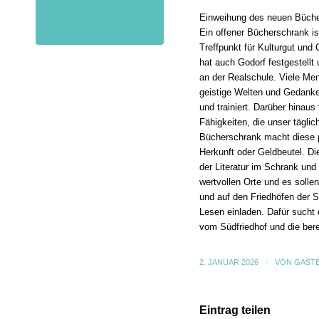
Einweihung des neuen Büche
Ein offener Bücherschrank ist
Treffpunkt für Kulturgut und 
hat auch Godorf festgestell
an der Realschule. Viele Me
geistige Welten und Gedanke
und trainiert. Darüber hinaus
Fähigkeiten, die unser tägli
Bücherschrank macht diese po
Herkunft oder Geldbeutel. D
der Literatur im Schrank und 
wertvollen Orte und es solle
und auf den Friedhöfen der 
Lesen einladen. Dafür sucht 
vom Südfriedhof und die bere
2. JANUAR 2026
/
VON
GAST
Eintrag teilen