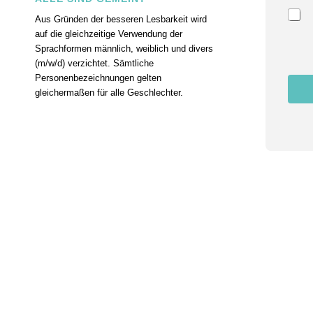
m
m
Aus Gründen der besseren Lesbarkeit wird
u
auf die gleichzeitige Verwendung der
n
Sprachformen männlich, weiblich und divers
g
(m/w/d) verzichtet. Sämtliche
Personenbezeichnungen gelten
gleichermaßen für alle Geschlechter.