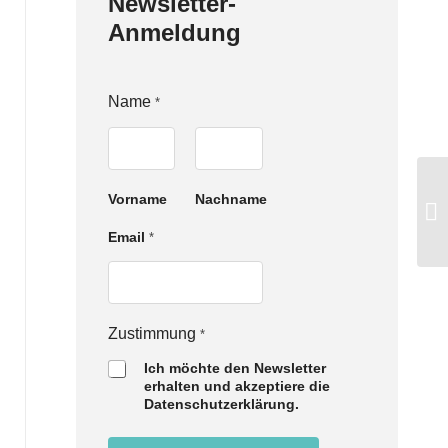
Newsletter-
Anmeldung
Name
*
Vorname
Nachname
Z
Email
*
u
s
t
i
m
Zustimmung
*
m
u
Ich möchte den Newsletter
n
erhalten und akzeptiere die
g
Datenschutzerklärung.
E
m