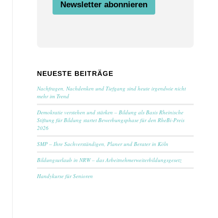
a
Newsletter abonnieren
i
l
N
a
m
e
NEUESTE BEITRÄGE
Nachfragen, Nachdenken und Tiefgang sind heute irgendwie nicht
mehr im Trend
Demokratie verstehen und stärken – Bildung als Basis Rheinische
Stiftung für Bildung startet Bewerbungsphase für den RheBi-Preis
2026
SMP – Ihre Sachverständigen, Planer und Berater in Köln
Bildungsurlaub in NRW – das Arbeitnehmerweiterbildungsgesetz
Handykurse für Senioren