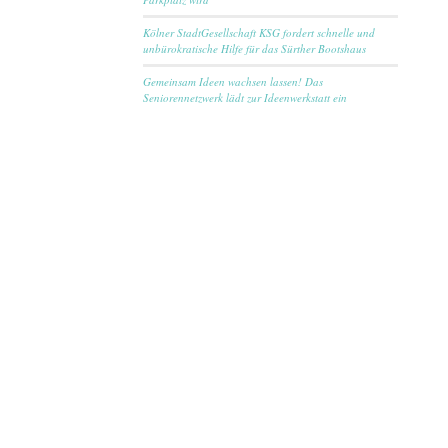
Kölner StadtGesellschaft KSG fordert schnelle und
unbürokratische Hilfe für das Sürther Bootshaus
Gemeinsam Ideen wachsen lassen! Das
Seniorennetzwerk lädt zur Ideenwerkstatt ein