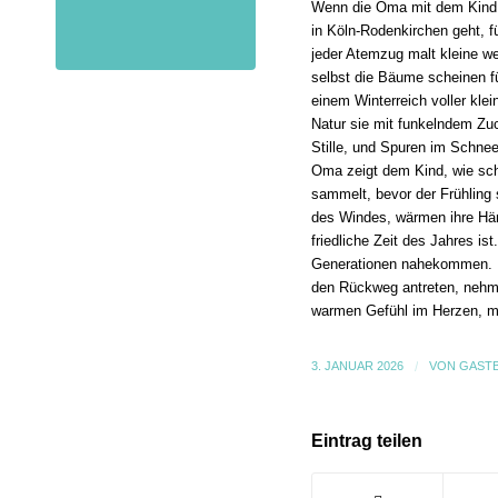
Wenn die Oma mit dem Kind an
in Köln-Rodenkirchen geht, fü
jeder Atemzug malt kleine w
selbst die Bäume scheinen f
einem Winterreich voller klei
Natur sie mit funkelndem Zuc
Stille, und Spuren im Schnee
Oma zeigt dem Kind, wie schö
sammelt, bevor der Frühling
des Windes, wärmen ihre Hä
friedliche Zeit des Jahres is
Generationen nahekommen. U
den Rückweg antreten, nehme
warmen Gefühl im Herzen, m
3. JANUAR 2026
/
VON
GAST
Eintrag teilen