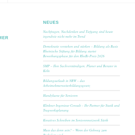
NEUES
Nachfragen, Nachdenken und Tiefgang sind heute
irgendwie nicht mehr im Trend
MER
Demokratie verstehen und stärken – Bildung als Basis
Rheinische Stiftung für Bildung startet
Bewerbungsphase für den RheBi-Preis 2026
SMP – Ihre Sachverständigen, Planer und Berater in
Köln
Bildungsurlaub in NRW – das
Arbeitnehmerweiterbildungsgesetz
Handykurse für Senioren
Klinkner Ingenieur Consult – Ihr Partner für Statik und
Tragwerksplanung
Kreatives Schreiben im Seniorennetzwerk Sürth
Muss das denn sein? – Wenn der Gehweg zum
Parkplatz wird