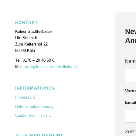
KONTAKT
New
Kölner StadtteilLiebe
Ute Schmidt
An
Zum Keltershof 22
50999 Köln
Tel: 0178 – 20 40 50 6
E
Nam
m
Mail:
mail@koelner-stadtteilliebe.de
a
i
l
INFORMATIONEN
N
Vorn
a
Impressum
m
Emai
e
Datenschutzerklärung
Z
u
Cookie-Richtlinie EU
s
t
Zus
i
ALLE SIND GEMEINT