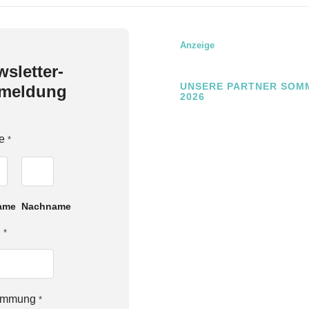
Anzeige
sletter-
UNSERE PARTNER SOM
meldung
2026
e
*
ame
Nachname
l
*
timmung
*