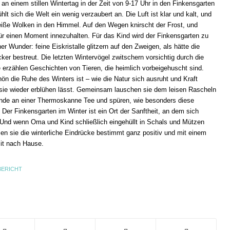
 einem stillen Wintertag in der Zeit von 9-17 Uhr in den Finkensgarten
hlt sich die Welt ein wenig verzaubert an. Die Luft ist klar und kalt, und
eiße Wolken in den Himmel. Auf den Wegen knirscht der Frost, und
ür einen Moment innezuhalten. Für das Kind wird der Finkensgarten zu
ner Wunder: feine Eiskristalle glitzern auf den Zweigen, als hätte die
ker bestreut. Die letzten Wintervögel zwitschern vorsichtig durch die
 erzählen Geschichten von Tieren, die heimlich vorbeigehuscht sind.
n die Ruhe des Winters ist – wie die Natur sich ausruht und Kraft
 sie wieder erblühen lässt. Gemeinsam lauschen sie dem leisen Rascheln
nde an einer Thermoskanne Tee und spüren, wie besonders diese
t. Der Finkensgarten im Winter ist ein Ort der Sanftheit, an dem sich
nd wenn Oma und Kind schließlich eingehüllt in Schals und Mützen
n sie die winterliche Eindrücke bestimmt ganz positiv und mit einem
it nach Hause.
BERICHT