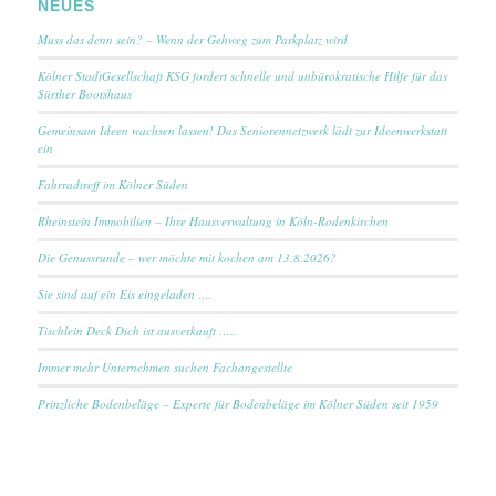
NEUES
Muss das denn sein? – Wenn der Gehweg zum Parkplatz wird
Kölner StadtGesellschaft KSG fordert schnelle und unbürokratische Hilfe für das
Sürther Bootshaus
Gemeinsam Ideen wachsen lassen! Das Seniorennetzwerk lädt zur Ideenwerkstatt
ein
Fahrradtreff im Kölner Süden
Rheinstein Immobilien – Ihre Hausverwaltung in Köln-Rodenkirchen
Die Genussrunde – wer möchte mit kochen am 13.8.2026?
Sie sind auf ein Eis eingeladen ….
Tischlein Deck Dich ist ausverkauft …..
Immer mehr Unternehmen suchen Fachangestellte
Prinzliche Bodenbeläge – Experte für Bodenbeläge im Kölner Süden seit 1959