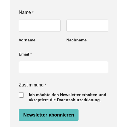
N
Name
*
a
m
e
E
m
Vorname
Nachname
a
i
l
Email
*
Z
u
s
t
i
m
Zustimmung
*
m
u
Ich möchte den Newsletter erhalten und
n
akzeptiere die Datenschutzerklärung.
g
Newsletter abonnieren