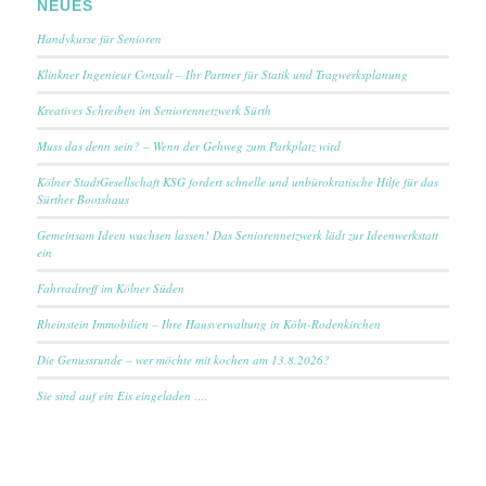
NEUES
Handykurse für Senioren
Klinkner Ingenieur Consult – Ihr Partner für Statik und Tragwerksplanung
Kreatives Schreiben im Seniorennetzwerk Sürth
Muss das denn sein? – Wenn der Gehweg zum Parkplatz wird
Kölner StadtGesellschaft KSG fordert schnelle und unbürokratische Hilfe für das
Sürther Bootshaus
Gemeinsam Ideen wachsen lassen! Das Seniorennetzwerk lädt zur Ideenwerkstatt
ein
Fahrradtreff im Kölner Süden
Rheinstein Immobilien – Ihre Hausverwaltung in Köln-Rodenkirchen
Die Genussrunde – wer möchte mit kochen am 13.8.2026?
Sie sind auf ein Eis eingeladen ….