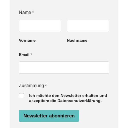
Name
*
Vorname
Nachname
Email
*
Z
Zustimmung
*
u
Ich möchte den Newsletter erhalten und
s
akzeptiere die Datenschutzerklärung.
t
i
m
Newsletter abonnieren
m
u
n