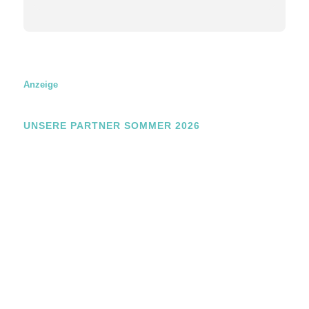
g
E
m
a
i
l
N
Anzeige
a
m
e
UNSERE PARTNER SOMMER 2026