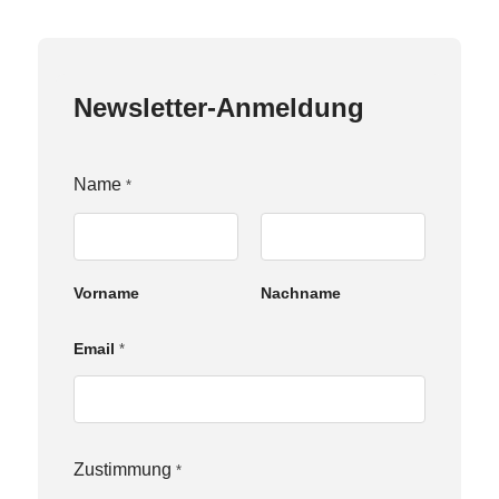
Newsletter-Anmeldung
Name
*
Vorname
Nachname
Z
Email
*
u
s
t
i
m
m
Zustimmung
*
u