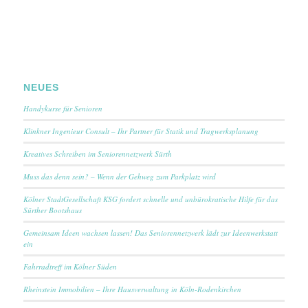
NEUES
Handykurse für Senioren
Klinkner Ingenieur Consult – Ihr Partner für Statik und Tragwerksplanung
Kreatives Schreiben im Seniorennetzwerk Sürth
Muss das denn sein? – Wenn der Gehweg zum Parkplatz wird
Kölner StadtGesellschaft KSG fordert schnelle und unbürokratische Hilfe für das
Sürther Bootshaus
Gemeinsam Ideen wachsen lassen! Das Seniorennetzwerk lädt zur Ideenwerkstatt
ein
Fahrradtreff im Kölner Süden
Rheinstein Immobilien – Ihre Hausverwaltung in Köln-Rodenkirchen