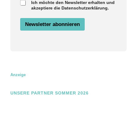
Ich möchte den Newsletter erhalten und
n
akzeptiere die Datenschutzerklärung.
g
E
m
Newsletter abonnieren
a
i
l
N
a
m
e
Anzeige
UNSERE PARTNER SOMMER 2026