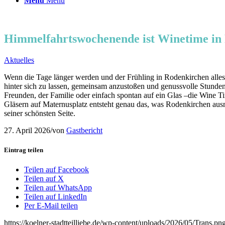
Menü
Menü
Himmelfahrtswochenende ist Winetime in
Aktuelles
Wenn die Tage länger werden und der Frühling in Rodenkirchen alles i
hinter sich zu lassen, gemeinsam anzustoßen und genussvolle Stunde
Freunden, der Familie oder einfach spontan auf ein Glas –die Wine
Gläsern auf Maternusplatz entsteht genau das, was Rodenkirchen aus
seiner schönsten Seite.
27. April 2026
/
von
Gastbericht
Eintrag teilen
Teilen auf Facebook
Teilen auf X
Teilen auf WhatsApp
Teilen auf LinkedIn
Per E-Mail teilen
https://koelner-stadtteilliebe.de/wp-content/uploads/2026/05/Trans.pn