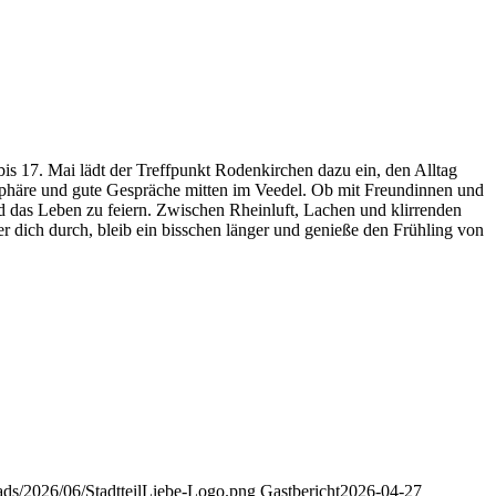
bis 17. Mai lädt der Treffpunkt Rodenkirchen dazu ein, den Alltag
sphäre und gute Gespräche mitten im Veedel. Ob mit Freundinnen und
 das Leben zu feiern. Zwischen Rheinluft, Lachen und klirrenden
dich durch, bleib ein bisschen länger und genieße den Frühling von
loads/2026/06/StadtteilLiebe-Logo.png
Gastbericht
2026-04-27