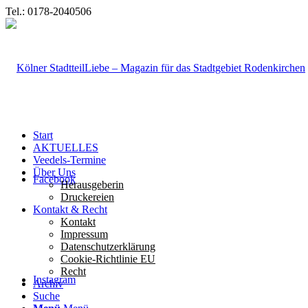
Tel.: 0178-2040506
Start
AKTUELLES
Veedels-Termine
Über Uns
Facebook
Herausgeberin
Druckereien
Kontakt & Recht
Kontakt
Impressum
Datenschutzerklärung
Cookie-Richtlinie EU
Recht
Instagram
Archiv
Suche