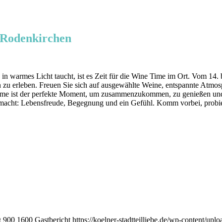
 Rodenkirchen
n warmes Licht taucht, ist es Zeit für die Wine Time im Ort. Vom 14. 
n zu erleben. Freuen Sie sich auf ausgewählte Weine, entspannte Atmo
 Time ist der perfekte Moment, um zusammenzukommen, zu genießen und
macht: Lebensfreude, Begegnung und ein Gefühl. Komm vorbei, probier 
g
900
1600
Gastbericht
https://koelner-stadtteilliebe.de/wp-content/up