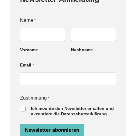
Name
*
Vorname
Nachname
Email
*
N
Zustimmung
*
a
Ich möchte den Newsletter erhalten und
m
akzeptiere die Datenschutzerklärung.
e
Z
u
Newsletter abonnieren
s