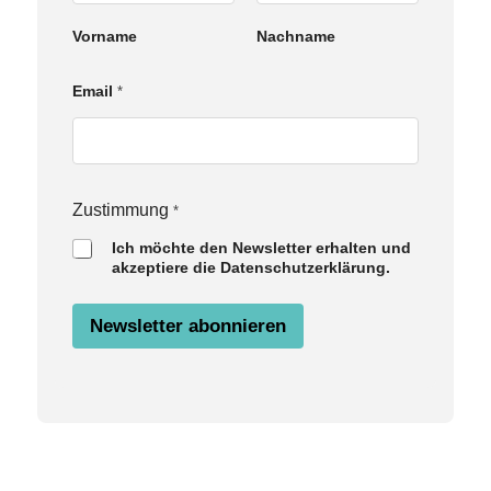
l
N
Vorname
Nachname
a
m
e
Email
*
Z
u
s
t
i
m
Zustimmung
*
m
u
Ich möchte den Newsletter erhalten und
n
akzeptiere die Datenschutzerklärung.
g
Newsletter abonnieren