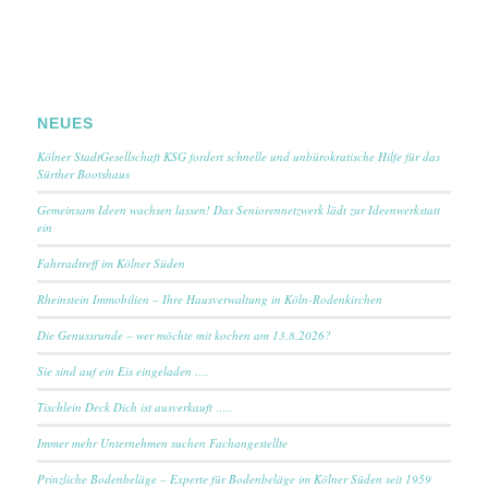
NEUES
Kölner StadtGesellschaft KSG fordert schnelle und unbürokratische Hilfe für das
Sürther Bootshaus
Gemeinsam Ideen wachsen lassen! Das Seniorennetzwerk lädt zur Ideenwerkstatt
ein
Fahrradtreff im Kölner Süden
Rheinstein Immobilien – Ihre Hausverwaltung in Köln-Rodenkirchen
Die Genussrunde – wer möchte mit kochen am 13.8.2026?
Sie sind auf ein Eis eingeladen ….
Tischlein Deck Dich ist ausverkauft …..
Immer mehr Unternehmen suchen Fachangestellte
Prinzliche Bodenbeläge – Experte für Bodenbeläge im Kölner Süden seit 1959