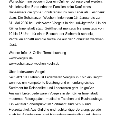
Wunschtermine bequem über ein Online-Tool reserviert werden.
Als liebevolles Extra erhalten Familien beim Kauf eines
Ranzensets die große Schulstarter-Box von Faber als Geschenk
dazu. Die Schulranzen-Wochen finden vom 15. Januar bis zum
31. Mai 2026 bei Lederwaren Voegels in der Ludwigstraße 1 in der
Kölner Innenstadt statt. Geöffnet ist montags bis samstags von
10 bis 18 Uhr – für einen Besuch, der Sicherheit schenkt,
Vertrauen schafft und die Vorfreude auf den Schulstart wachsen
lässt.
Weitere Infos & Online-Terminbuchung:
www.voegels.de
www.schulranzenwochen-koeln.de
Über Lederwaren Voegels:
Seit jetzt 100 Jahren ist Lederwaren Voegels in Köln ein Begriff,
wenn es um kompetente Beratung und ein umfangreiches
Sortiment für Reiseartikel und Lederwaren geht. In großer
Auswahl bietet Lederwaren Voegels in der Kölner Innenstadt
modernes Reisegepäck, modische Taschen und Businessbags.
Ein weiterer Schwerpunkt im Sortiment sind Schul- und
Freizeitartikel. Ausführliche und fachkundige Beratung, gerade
auch bei Schulranzen, sind hier selbstverständlich und wichtig.