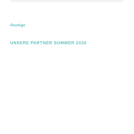
u
n
g
E
m
Anzeige
a
i
l
UNSERE PARTNER SOMMER 2026