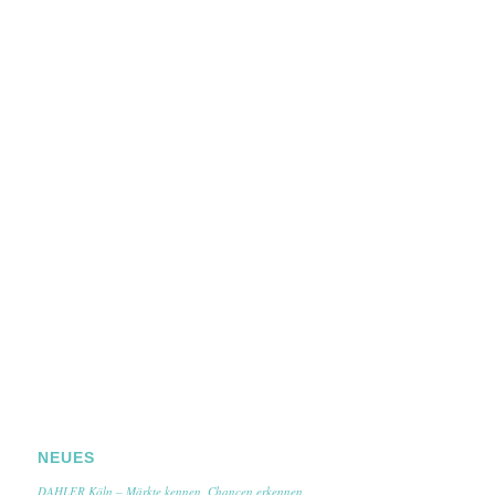
NEUES
DAHLER Köln – Märkte kennen, Chancen erkennen