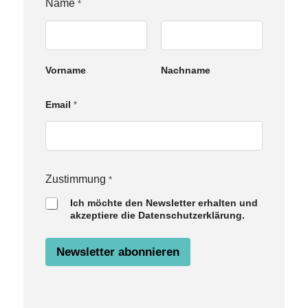
Name
*
Vorname
Nachname
Email
*
N
Zustimmung
*
a
Ich möchte den Newsletter erhalten und
m
akzeptiere die Datenschutzerklärung.
e
Z
u
Newsletter abonnieren
s
t
i
m
m