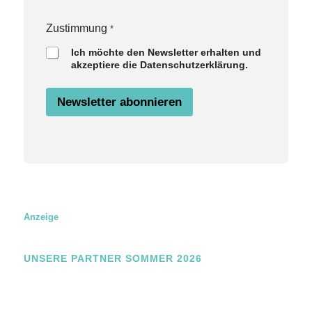
i
m
Zustimmung
*
m
u
Ich möchte den Newsletter erhalten und
n
akzeptiere die Datenschutzerklärung.
g
Newsletter abonnieren
Anzeige
UNSERE PARTNER SOMMER 2026