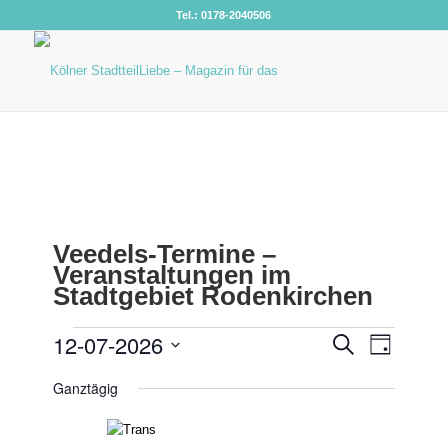
Tel.: 0178-2040506
VERANSTALTUNGEN
VERANS
12-07-2026
Veranst
Suche
Tag
Ansicht
SUCHE
FÜR
Datum
Navigat
Ganztägig
UND
wählen.
12.
ANSICHT
JULI