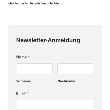
gleichermaßen für alle Geschlechter.
Newsletter-Anmeldung
E
Name
*
m
a
i
l
N
Vorname
Nachname
a
m
e
Email
*
Z
u
s
t