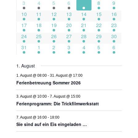
NAVIGAT
2
4
5
3
3
2
1
3
4
5
6
7
8
9
Veranstaltungen
Veranstaltungen
Veranstaltungen
Veranstaltungen
Veranstaltungen
Veranstaltungen
Veranstaltu
1
3
3
4
1
2
2
10
11
12
13
14
15
16
Veranstaltung
Veranstaltungen
Veranstaltungen
Veranstaltungen
Veranstaltung
Veranstaltungen
Veranstaltu
2
2
4
4
4
4
3
17
18
19
20
21
22
23
Veranstaltungen
Veranstaltungen
Veranstaltungen
Veranstaltungen
Veranstaltungen
Veranstaltungen
Veranstaltu
2
2
3
4
2
4
1
24
25
26
27
28
29
30
Veranstaltungen
Veranstaltungen
Veranstaltungen
Veranstaltungen
Veranstaltungen
Veranstaltungen
Veranstaltu
1
1
1
1
2
5
5
31
1
2
3
4
5
6
Veranstaltung
Veranstaltung
Veranstaltung
Veranstaltung
Veranstaltungen
Veranstaltungen
Veranstalt
1. August
1. August @ 08:00
-
31. August @ 17:00
Ferienbetreuung Sommer 2026
3. August @ 10:00
-
7. August @ 15:00
Ferienprogramm: Die Trickfilmwerkstatt
7. August @ 16:00
-
18:00
Sie sind auf ein Eis eingeladen …