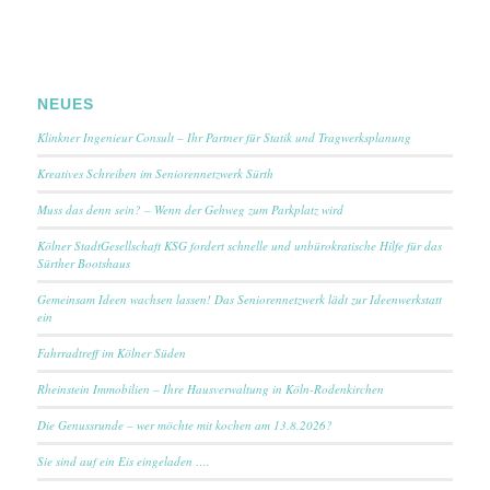
NEUES
Klinkner Ingenieur Consult – Ihr Partner für Statik und Tragwerksplanung
Kreatives Schreiben im Seniorennetzwerk Sürth
Muss das denn sein? – Wenn der Gehweg zum Parkplatz wird
Kölner StadtGesellschaft KSG fordert schnelle und unbürokratische Hilfe für das
Sürther Bootshaus
Gemeinsam Ideen wachsen lassen! Das Seniorennetzwerk lädt zur Ideenwerkstatt
ein
Fahrradtreff im Kölner Süden
Rheinstein Immobilien – Ihre Hausverwaltung in Köln-Rodenkirchen
Die Genussrunde – wer möchte mit kochen am 13.8.2026?
Sie sind auf ein Eis eingeladen ….