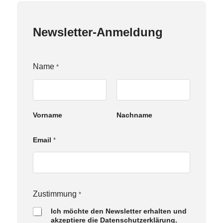
Newsletter-Anmeldung
Name
*
Vorname
Nachname
Z
Email
*
u
s
t
i
m
m
Zustimmung
*
u
Ich möchte den Newsletter erhalten und
n
akzeptiere die Datenschutzerklärung.
g