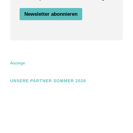
N
a
Newsletter abonnieren
m
e
E
m
a
i
l
Anzeige
UNSERE PARTNER SOMMER 2026