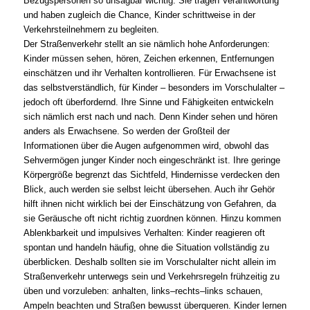
Bezugspersonen so unsagbar wichtig. Sie tragen Verantwortung
und haben zugleich die Chance, Kinder schrittweise in der
Verkehrsteilnehmern zu begleiten.
Der Straßenverkehr stellt an sie nämlich hohe Anforderungen:
Kinder müssen sehen, hören, Zeichen erkennen, Entfernungen
einschätzen und ihr Verhalten kontrollieren. Für Erwachsene ist
das selbstverständlich, für Kinder – besonders im Vorschulalter –
jedoch oft überfordernd. Ihre Sinne und Fähigkeiten entwickeln
sich nämlich erst nach und nach. Denn Kinder sehen und hören
anders als Erwachsene. So werden der Großteil der
Informationen über die Augen aufgenommen wird, obwohl das
Sehvermögen junger Kinder noch eingeschränkt ist. Ihre geringe
Körpergröße begrenzt das Sichtfeld, Hindernisse verdecken den
Blick, auch werden sie selbst leicht übersehen. Auch ihr Gehör
hilft ihnen nicht wirklich bei der Einschätzung von Gefahren, da
sie Geräusche oft nicht richtig zuordnen können. Hinzu kommen
Ablenkbarkeit und impulsives Verhalten: Kinder reagieren oft
spontan und handeln häufig, ohne die Situation vollständig zu
überblicken. Deshalb sollten sie im Vorschulalter nicht allein im
Straßenverkehr unterwegs sein und Verkehrsregeln frühzeitig zu
üben und vorzuleben: anhalten, links–rechts–links schauen,
Ampeln beachten und Straßen bewusst überqueren. Kinder lernen