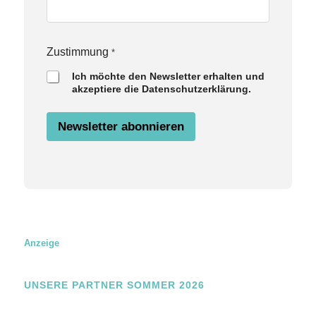
N
Zustimmung
*
a
Ich möchte den Newsletter erhalten und
m
akzeptiere die Datenschutzerklärung.
e
Z
u
Newsletter abonnieren
s
t
i
m
m
u
n
g
E
m
Anzeige
a
i
l
UNSERE PARTNER SOMMER 2026