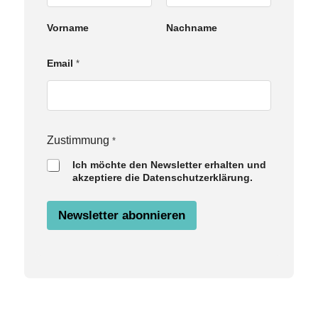
Vorname
Nachname
N
Email
*
a
m
e
Z
u
s
Zustimmung
*
t
Ich möchte den Newsletter erhalten und
i
akzeptiere die Datenschutzerklärung.
m
m
u
Newsletter abonnieren
n
g
E
m
a
i
l