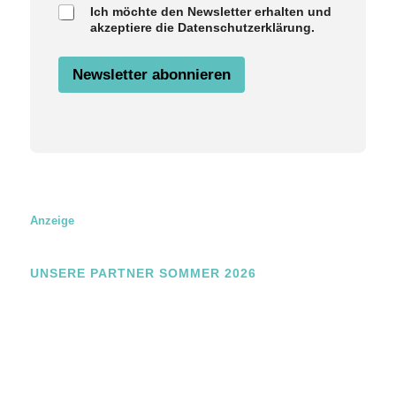
Ich möchte den Newsletter erhalten und
m
akzeptiere die Datenschutzerklärung.
e
Z
u
Newsletter abonnieren
s
t
i
m
m
u
n
g
E
m
Anzeige
a
i
l
UNSERE PARTNER SOMMER 2026