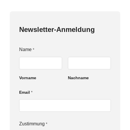
Newsletter-Anmeldung
Name
*
Vorname
Nachname
Email
*
N
Zustimmung
*
a